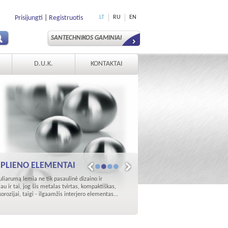
Prisijungti
|
Registruotis
LT
RU
EN
SANTECHNIKOS GAMINIAI
D.U.K.
KONTAKTAI
 PLIENO ELEMENTAI
1
2
3
4
liarumą lemia ne tik pasaulinė dizaino ir
au ir tai, jog šis metalas tvirtas, kompaktiškas,
orozijai, taigi - ilgaamžis interjero elementas...