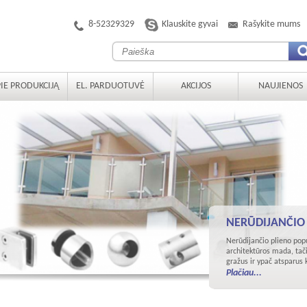
8-52329329
Klauskite gyvai
Rašykite mums
IE PRODUKCIJĄ
EL. PARDUOTUVĖ
AKCIJOS
NAUJIENOS
NERŪDIJANČIO
Nerūdijančio plieno popu
architektūros mada, tači
gražus ir ypač atsparus k
Plačiau...