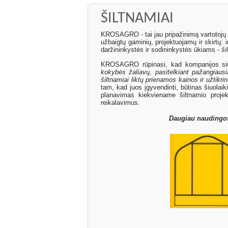
ŠILTNAMIAI
KROSAGRO - tai jau pripažinimą vartotojų 
užbaigtų gaminių, projektuojamų ir skirtų: 
daržininkystės ir sodininkystės ūkiams -
ši
KROSAGRO rūpinasi, kad kompanijos s
kokybės žaliavų, pasitelkiant pažangiau
šiltnamiai liktų prienamos kainos ir užtikri
tam, kad juos įgyvendinti, būtinas šiuolaik
planavimas kiekviename šiltnamio proj
reikalavimus.
Daugiau naudingos