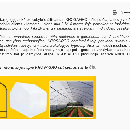
Spausd
tarpę įgiję aukštos kokybės šiltnamiai. KROSAGRO siūlo plačią įvairovę visi
individualiems klientams -
plotis nuo 2 iki 4 metrų, ilgis parenkamas individual
ltnamių plotis nuo 4 iki 10 metrų ir didesnis,
atsižvelgiant į individualų užsak
iūlomas
produktas visuomet būtų patikimas ir gaminamas tik iš aukščiaus
sias gamybos technologijas. KROSARGO gamintojui taip pat labai svarbu, 
ntų aplinkos tausojimą ir aukštą ekologijos lygmenį.
Visa tai - dideli iššūkiai, t
inis požiūris į agrokultūros vystymą,o taip pat - gerai apsvarstytas ir atsaki
ektavimo bei jo gamybos etape. KROSAGRO produkcija atitinka visus ši
čia.
 informacijos apie KROSAGRO šiltnamius rasite