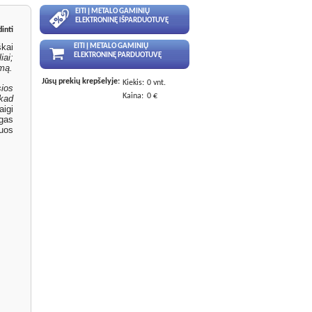
EITI Į METALO GAMINIŲ
ELEKTRONINĘ IŠPARDUOTUVĘ
inti
škai
EITI Į METALO GAMINIŲ
ELEKTRONINĘ PARDUOTUVĘ
iai;
ymą.
Jūsų prekių krepšelyje:
Kiekis:
0 vnt.
ios
Kaina:
0 €
kad
aigi
ngas
uos