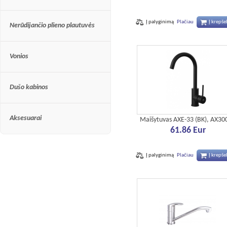
Į palyginimą
Plačiau
Į krepšel
Nerūdijančio plieno plautuvės
Vonios
Dušo kabinos
Aksesuarai
Maišytuvas AXE-33 (BK), AX30
61.86 Eur
Į palyginimą
Plačiau
Į krepšel