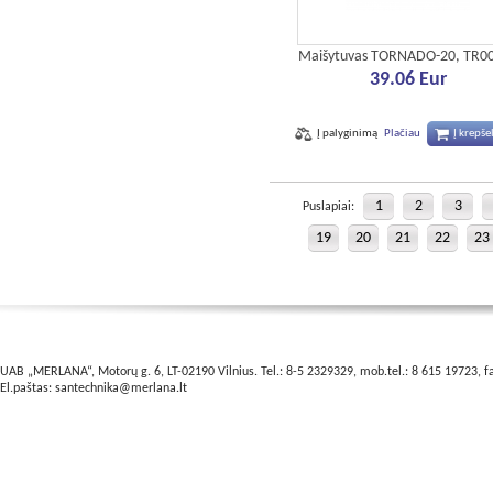
Maišytuvas TORNADO-20, TR0
39.06 Eur
Į palyginimą
Plačiau
Į krepšel
1
2
3
Puslapiai:
19
20
21
22
23
UAB „MERLANA“, Motorų g. 6, LT-02190 Vilnius. Tel.: 8-5 2329329, mob.tel.: 8 615 19723, f
El.paštas:
santechnika@merlana.lt