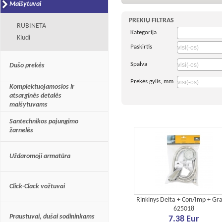
kiekvienam (pati pi
Maišytuvai
garsus prekės ženk
PREKIŲ FILTRAS
RUBINETA
pirkėjai galės pasirin
Kategorija
Kludi
Daugiau naudingo
Paskirtis
ypatumus, tai, iš
Spalva
Dušo prekės
Prekės gylis, mm
Komplektuojamosios ir
atsarginės detalės
maišytuvams
Santechnikos pajungimo
žarnelės
Uždaromoji armatūra
Click-Clack vožtuvai
Rinkinys Delta + Con/Imp + Gr
625018
Praustuvai, dušai sodininkams
7.38 Eur