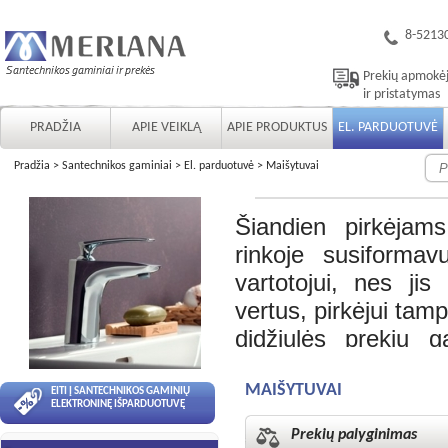
8-5213
Prekių apmokė
ir pristatymas
PRADŽIA
APIE VEIKLĄ
APIE PRODUKTUS
EL. PARDUOTUVĖ
Pradžia
>
Santechnikos gaminiai
>
El. parduotuvė
>
Maišytuvai
Šiandien pirkėjams
rinkoje susiformav
vartotojui, nes jis
vertus, pirkėjui tamp
didžiulės prekių 
klausimų: kodėl iš p
ko gi priklauso gal
MAIŠYTUVAI
EITI Į SANTECHNIKOS GAMINIŲ
ELEKTRONINĘ IŠPARDUOTUVĘ
pačius aktualiaus
Prekių palyginimas