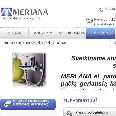
8-5213
Prekių apmokė
ir pristatymas
PRADŽIA
APIE VEIKLĄ
APIE PRODUKTUS
EL. PARDUOTUVĖ
Pradžia
>
Santechnikos gaminiai
>
El. parduotuvė
Sveikiname at
s
MERLANA el. pard
pačią geriausią k
čia rasite viską, k
geriausią kainos-ko
EL. PARDUOTUVĖ
EITI Į SANTECHNIKOS GAMINIŲ
instaliacijos siste
ELEKTRONINĘ IŠPARDUOTUVĘ
darome viską, jog
Prekių palyginimas