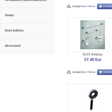
Nerūdijančio plieno plautuvės
Į palyginimą
Plačiau
Į krepšel
Vonios
Dušo kabinos
Aksesuarai
ROTE Rinkinys
57.40 Eur
Į palyginimą
Plačiau
Į krepšel