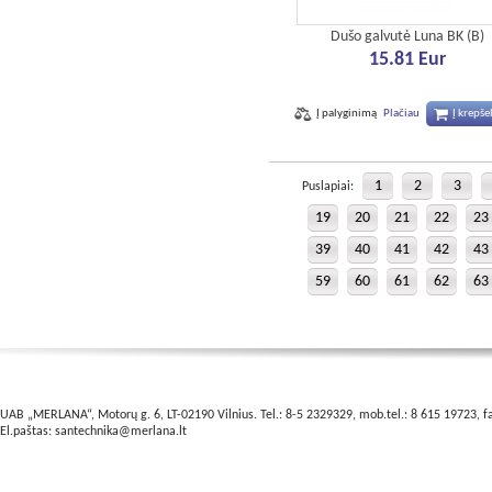
Dušo galvutė Luna BK (B)
15.81 Eur
Į palyginimą
Plačiau
Į krepšel
1
2
3
Puslapiai:
19
20
21
22
23
39
40
41
42
43
59
60
61
62
63
UAB „MERLANA“, Motorų g. 6, LT-02190 Vilnius. Tel.: 8-5 2329329, mob.tel.: 8 615 19723, f
El.paštas:
santechnika@merlana.lt