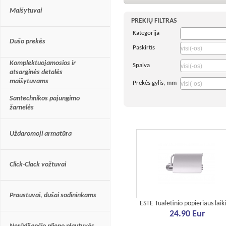
greitas, patogus ir 
Maišytuvai
PREKIŲ FILTRAS
Pasinaudodami par
Kategorija
kategorijų skirsni
Dušo prekės
Paskirtis
segmentą. Kiekvien
Komplektuojamosios ir
Spalva
pateikiame galimyb
atsarginės detalės
maišytuvams
filtrus
, susiaurinan
Prekės gylis, mm
atitinkančių. Čia p
Santechnikos pajungimo
žarnelės
krepšelio
peržiūros
parduotuvės suteik
Uždaromoji armatūra
Click-Clack vožtuvai
Praustuvai, dušai sodininkams
ESTE Tualetinio popieriaus laiki
24.90 Eur