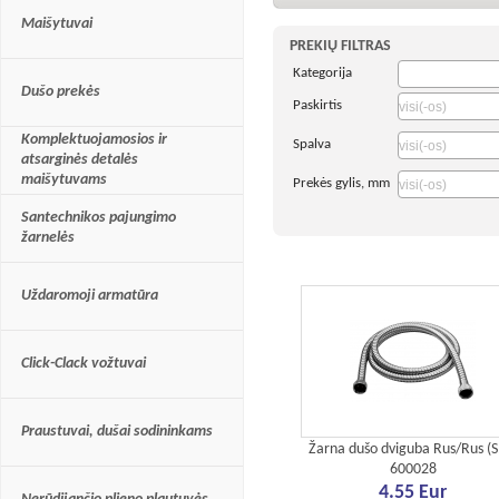
greitas, patogus ir 
Maišytuvai
PREKIŲ FILTRAS
Pasinaudodami par
Kategorija
kategorijų skirsni
Dušo prekės
Paskirtis
segmentą. Kiekvien
Komplektuojamosios ir
Spalva
pateikiame galimyb
atsarginės detalės
maišytuvams
filtrus
, susiaurinan
Prekės gylis, mm
atitinkančių. Čia p
Santechnikos pajungimo
žarnelės
krepšelio
peržiūros
parduotuvės suteik
Uždaromoji armatūra
Click-Clack vožtuvai
Praustuvai, dušai sodininkams
Žarna dušo dviguba Rus/Rus (S.
600028
4.55 Eur