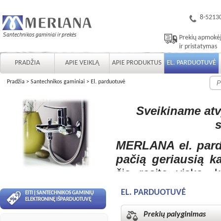
8-5213
Prekių apmokė
ir pristatymas
PRADŽIA
APIE VEIKLĄ
APIE PRODUKTUS
EL. PARDUOTUVĖ
Pradžia
>
Santechnikos gaminiai
>
El. parduotuvė
Sveikiname at
s
MERLANA el. pard
pačią geriausią k
čia rasite viską, k
geriausią kainos-ko
EL. PARDUOTUVĖ
EITI Į SANTECHNIKOS GAMINIŲ
instaliacijos siste
ELEKTRONINĘ IŠPARDUOTUVĘ
darome viską, jog
Prekių palyginimas