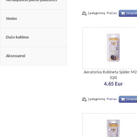
Nerūdijančio plieno plautuvės
Į palyginimą
Plačiau
Į krepšel
Vonios
Dušo kabinos
Aksesuarai
Aeratorius Rubineta Spider M
(Q4)
4.65 Eur
Į palyginimą
Plačiau
Į krepšel