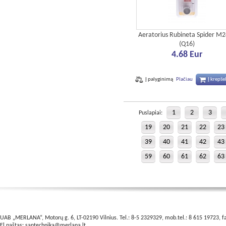
Aeratorius Rubineta Spider M
(Q16)
4.68 Eur
Į palyginimą
Plačiau
Į krepšel
1
2
3
Puslapiai:
19
20
21
22
23
39
40
41
42
43
59
60
61
62
63
UAB „MERLANA“, Motorų g. 6, LT-02190 Vilnius. Tel.: 8-5 2329329, mob.tel.: 8 615 19723, f
El.paštas:
santechnika@merlana.lt