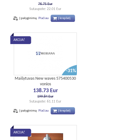
76.75 Eur
Sutaupote: 22.01 Eur
Į palyginimą
Plačiau
Į krepšelį
AKCIJA!
-31%
Maišytuvas New waves 575400530
vonios
138.73 Eur
199.84 Eur
Sutaupote: 61.11 Eur
Į palyginimą
Plačiau
Į krepšelį
AKCIJA!