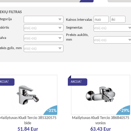
EKIŲ FILTRAS
tegorija
Kainos intervalas
skirtis
Segmentas
Prekės aukštis,
alva
mm
ekės gylis, mm
KCIJA!
AKCIJA!
-31%
-29%
Maišytuvas Kludi Tercio 385320575
Maišytuvas Kludi Tercio 386840575
bide
vonios
51.84 Eur
63.43 Eur