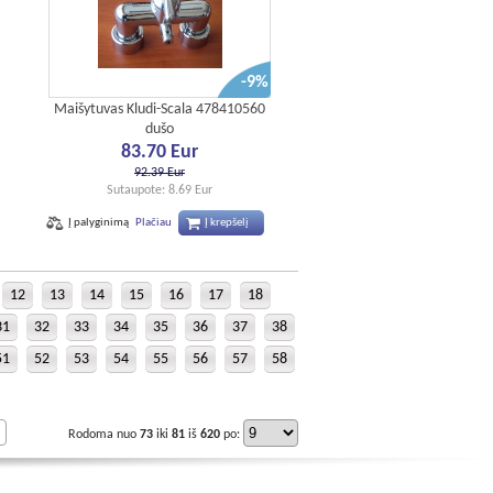
-9%
Maišytuvas Kludi-Scala 478410560
dušo
83.70 Eur
92.39 Eur
Sutaupote: 8.69 Eur
Į palyginimą
Plačiau
Į krepšelį
12
13
14
15
16
17
18
31
32
33
34
35
36
37
38
51
52
53
54
55
56
57
58
Rodoma nuo
73
iki
81
iš
620
po: