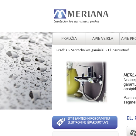
PRADŽIA
APIE VEIKLĄ
APIE P
Pradžia
>
Santechnikos gaminiai
>
El. parduotuvė
MERLA
Neabej
garant
apsipi
Pasina
segmen
prekių
palyg
EL.
EITI Į SANTECHNIKOS GAMINIŲ
ELEKTRONINĘ IŠPARDUOTUVĘ