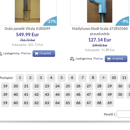
-27%
-9%
Dušo panelė Vitala 6180099
Maišytuvas Kludi-Scala 472810560
praustuvinis
549.99 Eur
127.14 Eur
752.72 Eur
Sutaupote: 202.73 Eur
139.02 Eur
Sutaupote: 11.88 Eur
Į palyginimą
Plačiau
Į krepšelį
Į palyginimą
Plačiau
Į krepšelį
1
2
3
4
5
6
7
8
9
10
11
Puslapiai:
19
20
21
22
23
24
25
26
27
28
29
30
39
40
41
42
43
44
45
46
47
48
49
50
59
60
61
62
63
64
65
66
67
68
69
Pereiti į: