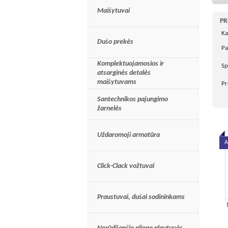
Maišytuvai
PR
Ka
Dušo prekės
Pa
Komplektuojamosios ir
Sp
atsarginės detalės
maišytuvams
Pr
Santechnikos pajungimo
žarnelės
Uždaromoji armatūra
A
Click-Clack vožtuvai
Praustuvai, dušai sodininkams