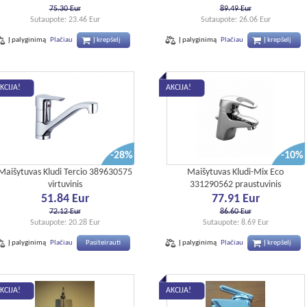
75.30 Eur
89.49 Eur
Sutaupote: 23.46 Eur
Sutaupote: 26.06 Eur
Į palyginimą
Plačiau
Į krepšelį
Į palyginimą
Plačiau
Į krepšelį
KCIJA!
AKCIJA!
-28%
-10%
Maišytuvas Kludi Tercio 389630575
Maišytuvas Kludi-Mix Eco
virtuvinis
331290562 praustuvinis
51.84 Eur
77.91 Eur
72.12 Eur
86.60 Eur
Sutaupote: 20.28 Eur
Sutaupote: 8.69 Eur
Į palyginimą
Plačiau
Pasiteirauti
Į palyginimą
Plačiau
Į krepšelį
KCIJA!
AKCIJA!