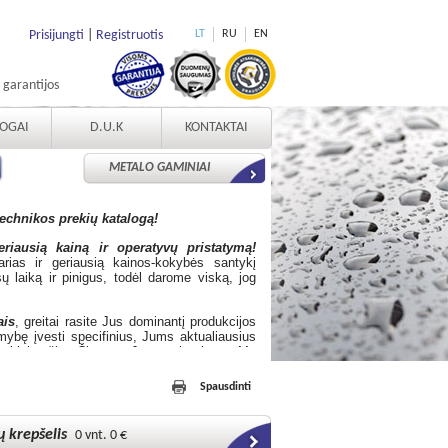
Prisijungti
|
Registruotis
LT
RU
EN
 garantijos
LOGAI
D.U.K
KONTAKTAI
METALO GAMINIAI
chnikos prekių katalogą!
iausią kainą ir operatyvų pristatymą!
arias ir geriausią kainos-kokybės santykį
 laiką ir pinigus, todėl darome viską, jog
ais
, greitai rasite Jus dominantį produkcijos
mybę įvesti specifinius, Jums aktualiausius
titinkančių. Čia pat Jūs rasite ir
prekių
 el. parduotuvės suteikiamomis galimybėmis.
Spausdinti
ų krepšelis
0 vnt. 0 €