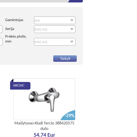
Gamintojas
Serija
Prekės plotis,
mm
AKCIJA!
-29%
Maišytuvas Kludi Tercio 388420575
dušo
54.74 Eur