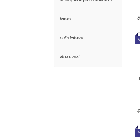
Nerūdijančio plieno plautuvės
Vonios
Dušo kabinos
A
Aksesuarai
A