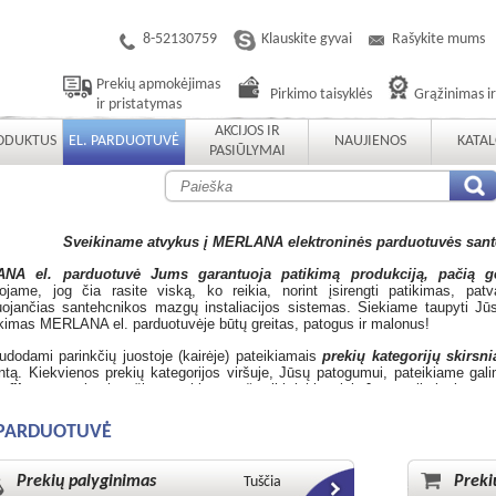
8-52130759
Klauskite gyvai
Rašykite mums
Prekių apmokėjimas
Pirkimo taisyklės
Grąžinimas ir
ir pristatymas
AKCIJOS IR
RODUKTUS
EL. PARDUOTUVĖ
NAUJIENOS
KATA
PASIŪLYMAI
Sveikiname atvykus į MERLANA elektroninės parduotuvės sante
NA el. parduotuvė Jums garantuoja patikimą produkciją, pačią ger
ojame, jog čia rasite viską, ko reikia, norint įsirengti patikimas, patv
uojančias santehcnikos mazgų instaliacijos sistemas. Siekiame taupyti Jūsų
rkimas MERLANA el. parduotuvėje būtų greitas, patogus ir malonus!
udodami parinkčių juostoje (kairėje) pateikiamais
prekių kategorijų skirsni
tą. Kiekvienos prekių kategorijos viršuje, Jūsų patogumui, pateikiame gali
 filtrus
, susiaurinančius prekių sąraša iki labiausiai Jūsų reikalavimus a
inimo
bei
prekių krepšelio
peržiūros funkcijas, leisiančias patogiai naudotis
 PARDUOTUVĖ
Prekių palyginimas
Preki
Tuščia